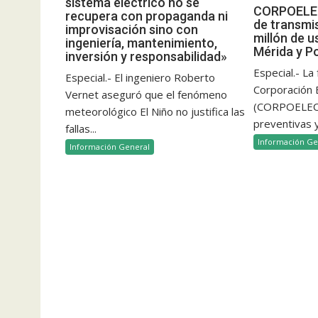
sistema eléctrico no se
CORPOELEC
recupera con propaganda ni
de transmi
improvisación sino con
millón de u
ingeniería, mantenimiento,
Mérida y P
inversión y responsabilidad»
Especial.- La
Especial.- El ingeniero Roberto
Corporación E
Vernet aseguró que el fenómeno
(CORPOELEC)
meteorológico El Niño no justifica las
preventivas y
fallas...
Información Ge
Información General