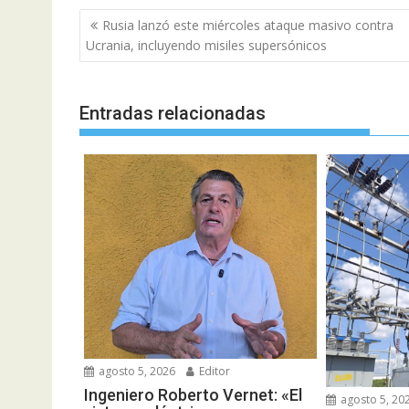
Navegación
Rusia lanzó este miércoles ataque masivo contra
de
Ucrania, incluyendo misiles supersónicos
entradas
Entradas relacionadas
agosto 5, 2026
Editor
Ingeniero Roberto Vernet: «El
agosto 5, 20