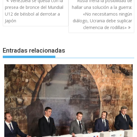
Venezuela se queda con la
Rusia frena la posibilidad de
de
presea de bronce del Mundial
hallar una solución a la guerra:
entradas
U12 de béisbol al derrotar a
«No necesitamos ningún
Japón
diálogo, Ucrania debe suplicar
clemencia de rodillas»
Entradas relacionadas