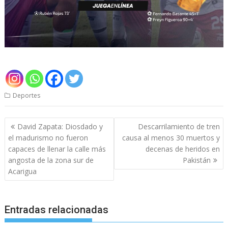
Deportes
Navegación
David Zapata: Diosdado y
Descarrilamiento de tren
de
el madurismo no fueron
causa al menos 30 muertos y
entradas
capaces de llenar la calle más
decenas de heridos en
angosta de la zona sur de
Pakistán
Acarigua
Entradas relacionadas