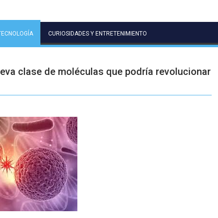
TECNOLOGÍA
CURIOSIDADES Y ENTRETENIMIENTO
ueva clase de moléculas que podría revolucionar