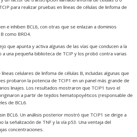
CIP para realizar pruebas en líneas de células de linfoma de
n e inhiben BCL6, con otras que se enlazan a dominios
as B como BRD4.
jo que apunta y activa algunas de las vías que conducen a la
o a una pequeña biblioteca de TCIP y los probó contra varias
neas celulares de linfoma de células B, incluidas algunas que
ores probaron la potencia de TCIP1 en un panel más grande de
arios linajes. Los resultados mostraron que TCIP1 tuvo el
originaron a partir de tejidos hematopoyéticos (responsable de
veles de BCL6.
sin BCL6. Un análisis posterior mostró que TCIP1 se dirige a
o la señalización de TNF y la vía p53. Una ventaja del
ajas concentraciones.