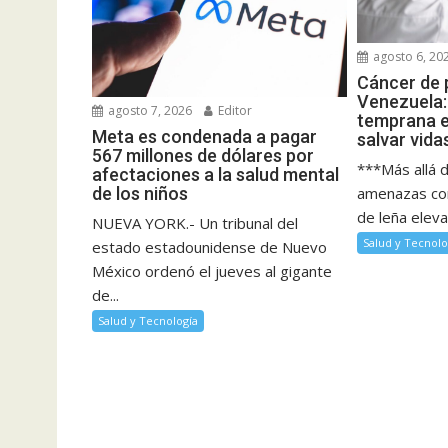
agosto 6, 20
Cáncer de 
Venezuela:
agosto 7, 2026
Editor
temprana es
Meta es condenada a pagar
salvar vida
567 millones de dólares por
***Más allá de
afectaciones a la salud mental
amenazas co
de los niños
de leña elevan
NUEVA YORK.- Un tribunal del
Salud y Tecnolo
estado estadounidense de Nuevo
México ordenó el jueves al gigante
de...
Salud y Tecnología