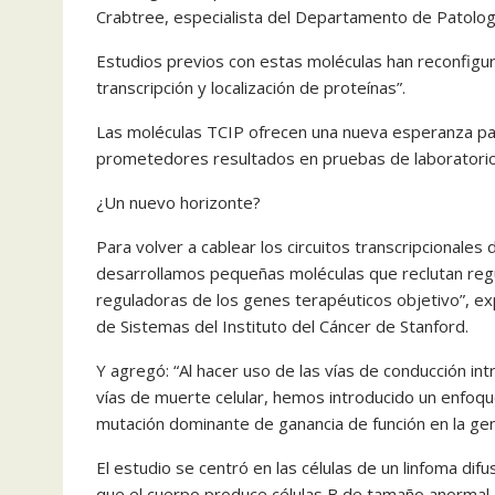
Crabtree, especialista del Departamento de Patologí
Estudios previos con estas moléculas han reconfigu
transcripción y localización de proteínas”.
Las moléculas TCIP ofrecen una nueva esperanza pa
prometedores resultados en pruebas de laboratorio
¿Un nuevo horizonte?
Para volver a cablear los circuitos transcripcionale
desarrollamos pequeñas moléculas que reclutan regu
reguladoras de los genes terapéuticos objetivo”, ex
de Sistemas del Instituto del Cáncer de Stanford.
Y agregó: “Al hacer uso de las vías de conducción intr
vías de muerte celular, hemos introducido un enfoqu
mutación dominante de ganancia de función en la gen
El estudio se centró en las células de un linfoma dif
que el cuerpo produce células B de tamaño anormal, y