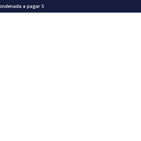
es en la actual coyuntura
millones de dólares por afectaciones a la salud mental de los 
Vozinha genera furor en su presentación