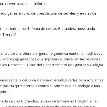
a, Universidad de Stanford-.
rado genes en vías de transducción de señales y en vías de
ra pacientes con linfoma de células B grandes, mostrando
 (Freepik)
s dentro de una célula u organismo genéticamente no modificado,
ladores epigenéticos que impulsan el cáncer en las regiones
plicó Natanael S. Gray, del Departamento de Química y Biología
ínsecas de la célula cancerosa y reconfigurarlas para activar las
e para la quimioterapia contra el cáncer que es análogo a una
ética”.
uso de células B grandes, un tipo de linfoma no Hodgkin en el
 un factor de transcripción llamado linfoma de células B 6