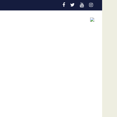
niños
 en el Colo Colo de Chile
Gobierno y oposición de Venezuela instalan un p