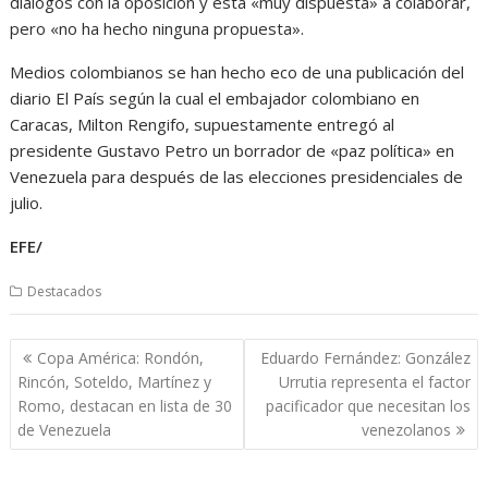
diálogos con la oposición y está «muy dispuesta» a colaborar,
pero «no ha hecho ninguna propuesta».
Medios colombianos se han hecho eco de una publicación del
diario El País según la cual el embajador colombiano en
Caracas, Milton Rengifo, supuestamente entregó al
presidente Gustavo Petro un borrador de «paz política» en
Venezuela para después de las elecciones presidenciales de
julio.
EFE/
Destacados
Navegación
Copa América: Rondón,
Eduardo Fernández: González
de
Rincón, Soteldo, Martínez y
Urrutia representa el factor
entradas
Romo, destacan en lista de 30
pacificador que necesitan los
de Venezuela
venezolanos