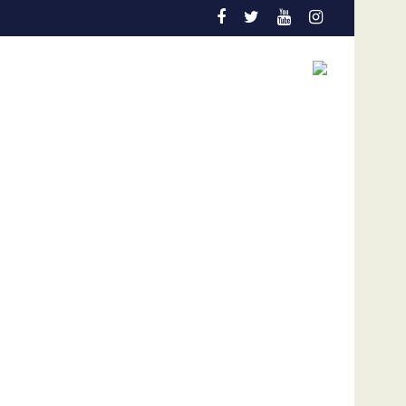
cción temprana es la gran aliada para salvar vidas
Admisión de culpa