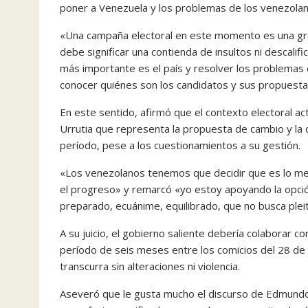
poner a Venezuela y los problemas de los venezolano
«Una campaña electoral en este momento es una gra
debe significar una contienda de insultos ni descali
más importante es el país y resolver los problemas ec
conocer quiénes son los candidatos y sus propuestas
En este sentido, afirmó que el contexto electoral a
Urrutia que representa la propuesta de cambio y la 
período, pese a los cuestionamientos a su gestión.
«Los venezolanos tenemos que decidir que es lo mejo
el progreso» y remarcó «yo estoy apoyando la opc
preparado, ecuánime, equilibrado, que no busca ple
A su juicio, el gobierno saliente debería colaborar 
período de seis meses entre los comicios del 28 de
transcurra sin alteraciones ni violencia.
Aseveró que le gusta mucho el discurso de Edmundo