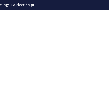
es”
n presidencial debería pautarse para diciembre de 2028”
Cáncer de pulmón en Venezuela: la dete