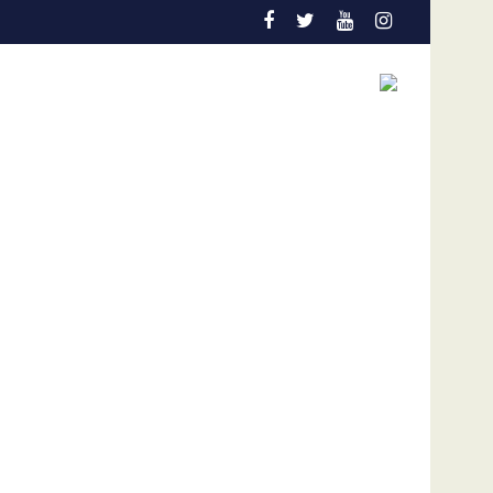
da que se extenderá hasta el miércoles
zan restablecimiento de sus relaciones consulares tras años de
Venezuela: El cuero seco