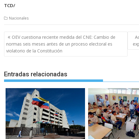
TCD/
Nacionales
Navegación
OEV cuestiona reciente medida del CNE: Cambio de
Ad
de
normas seis meses antes de un proceso electoral es
exp
entradas
violatorio de la Constitución
Entradas relacionadas