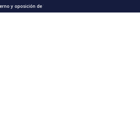
ción de Venezuela instalan un proceso de diálogo con una agen
Venezuela y Chile formali