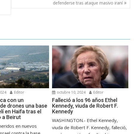
defenderse tras ataque masivo iraní
2024
Editor
octubre 10, 2024
Editor
aca con un
Falleció a los 96 años Ethel
de drones una base
Kennedy, viuda de Robert F.
elí en Haifa tras el
Kennedy
a Beirut
WASHINGTON.- Ethel Kennedy,
 heridos en nuevos
viuda de Robert F. Kennedy, falleció,
srael contra la base