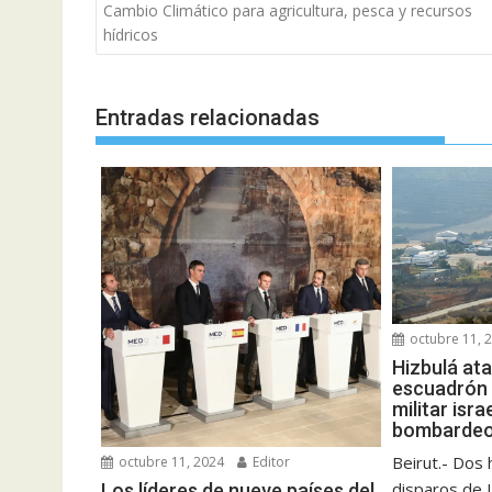
de
Cambio Climático para agricultura, pesca y recursos
entradas
hídricos
Entradas relacionadas
octubre 11, 
Hizbulá at
escuadrón 
militar isra
bombardeo 
Beirut.- Dos
octubre 11, 2024
Editor
disparos de I
Los líderes de nueve países del