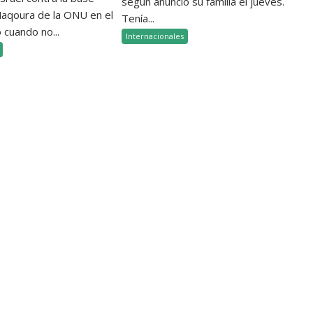
según anunció su familia el jueves.
 Naqoura de la ONU en el
Tenía...
 cuando no...
Internacionales