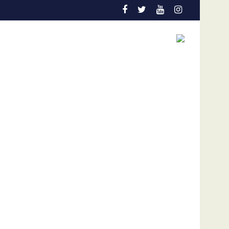
ección temprana es la gran aliada para salvar vidas
Admisión de culpa