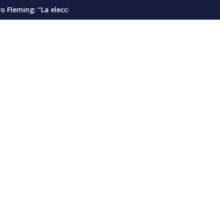
tes”
ón presidencial debería pautarse para diciembre de 2028”
Cáncer de pulmón en Venezuela: la det