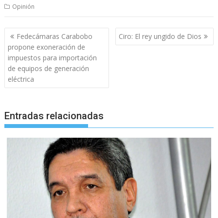
Opinión
Navegación
Fedecámaras Carabobo
Ciro: El rey ungido de Dios
de
propone exoneración de
entradas
impuestos para importación
de equipos de generación
eléctrica
Entradas relacionadas