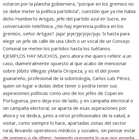
votaron por la plancha gobiernera, “porque en los gremios no
se debe meter la política partidista”, cuestión que ya me había
dicho Humberto Artigas, jefe del partido azul en Sucre, en
conversación telefónica. ¿No hay injerencia política en los
gremios, señor Artigas?. Jaja/ jeje/jiji/jojo/juju. Si hasta para
elegir un jefe de calle de una Ubch o un vocal de un Consejo
Comunal se meten los partidos hasta los tuétanos.
EJEMPLOS HAY MUCHOS, pero ahora me quiero referir a un
caso, diametralmente opuesto al que acabo de mencionar
sobre Jóbito Villegas yMaría Oropeza, y es el del joven
guanareño, profesional de la odontología, Carlos Luís Pérez,
quien sin lugar a dudas debe tener o podría tener sus
aspiraciones políticas como uno de los jefes de Copei en
Portuguesa, pero deja eso de lado, y en campaña electoral o
sin campaña electoral, se aparta de esas aspiraciones por
ahora y se dedica, junto a otros profesionales de la salud, a
visitar, como siempre lo hace, apartadas zonas del sector
rural, llevando operativos médicos y sociales, sin pensar estar
de primero o de último, teniendo presente lo que nos enseña