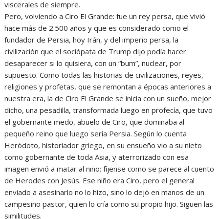
viscerales de siempre.
Pero, volviendo a Ciro El Grande: fue un rey persa, que vivió
hace más de 2.500 años y que es considerado como el
fundador de Persia, hoy Irán, y del imperio persa, la
civilización que el sociópata de Trump dijo podía hacer
desaparecer si lo quisiera, con un “bum”, nuclear, por
supuesto. Como todas las historias de civilizaciones, reyes,
religiones y profetas, que se remontan a épocas anteriores a
nuestra era, la de Ciro El Grande se inicia con un sueño, mejor
dicho, una pesadilla, transformada luego en profecía, que tuvo
el gobernante medo, abuelo de Ciro, que dominaba al
pequeño reino que luego sería Persia. Según lo cuenta
Heródoto, historiador griego, en su ensueño vio a su nieto
como gobernante de toda Asia, y aterrorizado con esa
imagen envió a matar al niño; fíjense como se parece al cuento
de Herodes con Jesús. Ese niño era Ciro, pero el general
enviado a asesinarlo no lo hizo, sino lo dejó en manos de un
campesino pastor, quien lo cría como su propio hijo. Siguen las
similitudes.