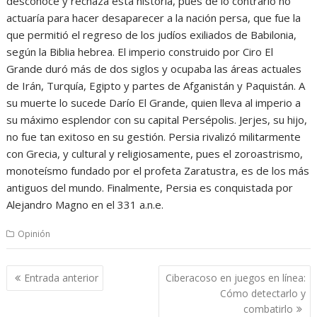
desconoce y rechaza esta historia, pues de lo contrario no
actuaría para hacer desaparecer a la nación persa, que fue la
que permitió el regreso de los judíos exiliados de Babilonia,
según la Biblia hebrea. El imperio construido por Ciro El
Grande duró más de dos siglos y ocupaba las áreas actuales
de Irán, Turquía, Egipto y partes de Afganistán y Paquistán. A
su muerte lo sucede Darío El Grande, quien lleva al imperio a
su máximo esplendor con su capital Persépolis. Jerjes, su hijo,
no fue tan exitoso en su gestión. Persia rivalizó militarmente
con Grecia, y cultural y religiosamente, pues el zoroastrismo,
monoteísmo fundado por el profeta Zaratustra, es de los más
antiguos del mundo. Finalmente, Persia es conquistada por
Alejandro Magno en el 331 a.n.e.
Opinión
Navegación
Entrada anterior
Ciberacoso en juegos en línea:
de
Cómo detectarlo y
entradas
combatirlo