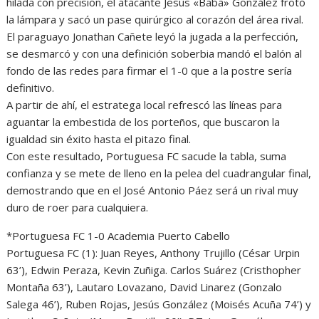
hilada con precisión, el atacante Jesús «Baba» González frotó
la lámpara y sacó un pase quirúrgico al corazón del área rival.
El paraguayo Jonathan Cañete leyó la jugada a la perfección,
se desmarcó y con una definición soberbia mandó el balón al
fondo de las redes para firmar el 1-0 que a la postre sería
definitivo.
A partir de ahí, el estratega local refrescó las líneas para
aguantar la embestida de los porteños, que buscaron la
igualdad sin éxito hasta el pitazo final.
Con este resultado, Portuguesa FC sacude la tabla, suma
confianza y se mete de lleno en la pelea del cuadrangular final,
demostrando que en el José Antonio Páez será un rival muy
duro de roer para cualquiera.
*Portuguesa FC 1-0 Academia Puerto Cabello
Portuguesa FC (1): Juan Reyes, Anthony Trujillo (César Urpin
63’), Edwin Peraza, Kevin Zuñiga. Carlos Suárez (Cristhopher
Montaña 63’), Lautaro Lovazano, David Linarez (Gonzalo
Salega 46’), Ruben Rojas, Jesús González (Moisés Acuña 74’) y