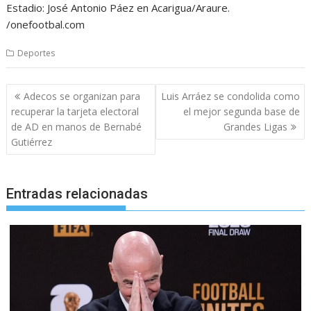
Estadio: José Antonio Páez en Acarigua/Araure.
/onefootbal.com
Deportes
Navegación
Adecos se organizan para
Luis Arráez se condolida como
de
recuperar la tarjeta electoral
el mejor segunda base de
entradas
de AD en manos de Bernabé
Grandes Ligas
Gutiérrez
Entradas relacionadas