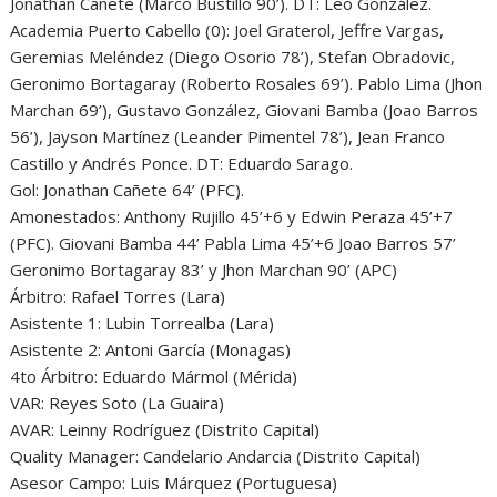
Jonathan Cañete (Marco Bustillo 90’). DT: Leo González.
Academia Puerto Cabello (0): Joel Graterol, Jeffre Vargas,
Geremias Meléndez (Diego Osorio 78’), Stefan Obradovic,
Geronimo Bortagaray (Roberto Rosales 69’). Pablo Lima (Jhon
Marchan 69’), Gustavo González, Giovani Bamba (Joao Barros
56’), Jayson Martínez (Leander Pimentel 78’), Jean Franco
Castillo y Andrés Ponce. DT: Eduardo Sarago.
Gol: Jonathan Cañete 64’ (PFC).
Amonestados: Anthony Rujillo 45’+6 y Edwin Peraza 45’+7
(PFC). Giovani Bamba 44’ Pabla Lima 45’+6 Joao Barros 57’
Geronimo Bortagaray 83’ y Jhon Marchan 90’ (APC)
Árbitro: Rafael Torres (Lara)
Asistente 1: Lubin Torrealba (Lara)
Asistente 2: Antoni García (Monagas)
4to Árbitro: Eduardo Mármol (Mérida)
VAR: Reyes Soto (La Guaira)
AVAR: Leinny Rodríguez (Distrito Capital)
Quality Manager: Candelario Andarcia (Distrito Capital)
Asesor Campo: Luis Márquez (Portuguesa)