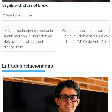
Bagels with slices of bread
Salud y Tecnología
Navegación
Venezuela ejerce soberanía
Ozuna convierte el desamor
de
ambiental con la liberación de
en evolución con su nuevo
entradas
400 aves rescatadas del
tema: “Mi Yo de Antes”
tráfico ilícito
Entradas relacionadas