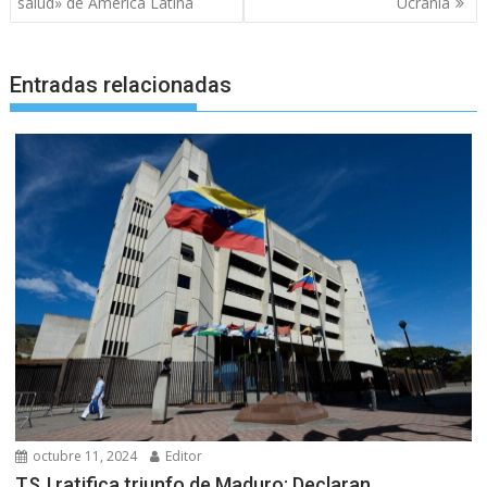
entradas
salud» de América Latina
Ucrania
Entradas relacionadas
octubre 11, 2024
Editor
TSJ ratifica triunfo de Maduro: Declaran