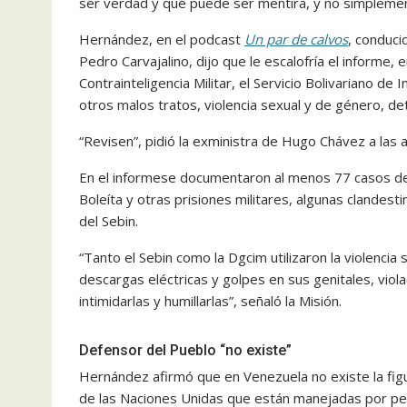
ser verdad y qué puede ser mentira, y no simplement
Hernández, en el podcast
Un par de calvos
, conduci
Pedro Carvajalino, dijo que le escalofría el informe, 
Contrainteligencia Militar, el Servicio Bolivariano de 
otros malos tratos, violencia sexual y de género, de
“Revisen”, pidió la exministra de Hugo Chávez a las 
En el informese documentaron al menos 77 casos de 
Boleíta y otras prisiones militares, algunas clandest
del Sebin.
“Tanto el Sebin como la Dgcim utilizaron la violenci
descargas eléctricas y golpes en sus genitales, viol
intimidarlas y humillarlas”, señaló la Misión.
Defensor del Pueblo “no existe”
Hernández afirmó que en Venezuela no existe la fi
de las Naciones Unidas que están manejadas por pe