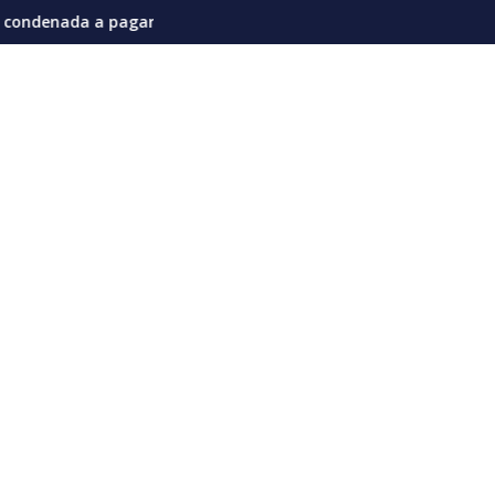
divisiones en la actual coyuntura
gar 567 millones de dólares por afectaciones a la salud mental
Vozinha genera furor en su pres