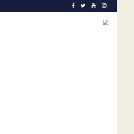
 de los niños
entación en el Colo Colo de Chile
Gobierno y oposición de Venezuela insta