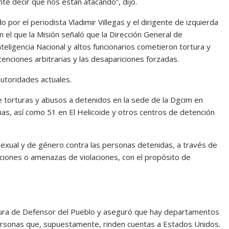
e decir que nos están atacando”, dijo.
do por el periodista Vladimir Villegas y el dirigente de izquierda
en el que la Misión señaló que la Dirección General de
Inteligencia Nacional y altos funcionarios cometieron tortura y
tenciones arbitrarias y las desapariciones forzadas.
autoridades actuales.
torturas y abusos a detenidos en la sede de la Dgcim en
inas, así como 51 en El Helicoide y otros centros de detención
a sexual y de género contra las personas detenidas, a través de
aciones o amenazas de violaciones, con el propósito de
gura de Defensor del Pueblo y aseguró que hay departamentos
rsonas que, supuestamente, rinden cuentas a Estados Unidos.