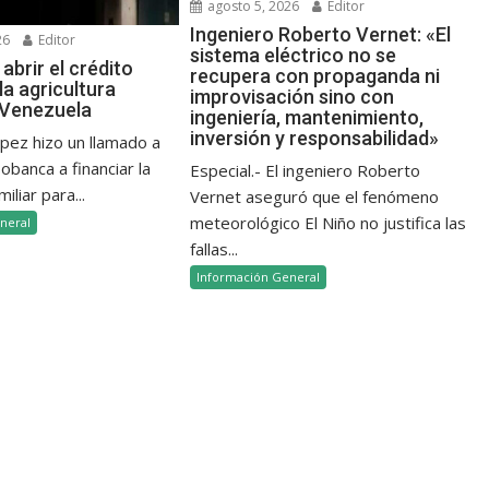
agosto 5, 2026
Editor
Ingeniero Roberto Vernet: «El
26
Editor
sistema eléctrico no se
abrir el crédito
recupera con propaganda ni
la agricultura
improvisación sino con
n Venezuela
ingeniería, mantenimiento,
inversión y responsabilidad»
ópez hizo un llamado a
banca a financiar la
Especial.- El ingeniero Roberto
iliar para...
Vernet aseguró que el fenómeno
meteorológico El Niño no justifica las
neral
fallas...
Información General