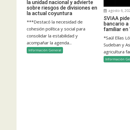
la unidad nacional y advierte
sobre riesgos de divisiones en
agosto 6, 20
la actual coyuntura
SVIAA pide 
***Destacó la necesidad de
bancario a 
cohesión política y social para
familiar e
consolidar la estabilidad y
*Saúl Elías L
acompañar la agenda...
Sudeban y Aso
Información General
agricultura fam
Información Ge