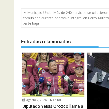
Navegación
Municipio Unda: Más de 240 servicios se ofrecieron 
de
comunidad durante operativo integral en Cerro Mulato
entradas
parte baja
Entradas relacionadas
agosto 7, 2026
Editor
Diputado Yeisis Orozco llama a