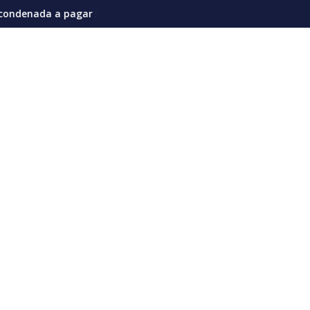
iones en la actual coyuntura
67 millones de dólares por afectaciones a la salud mental de l
Vozinha genera furor en su presentaci