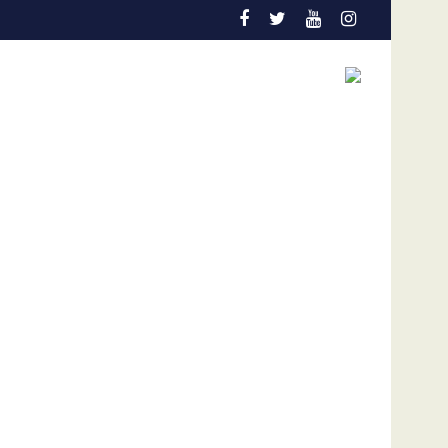
os niños
ón en el Colo Colo de Chile
Gobierno y oposición de Venezuela instalan u