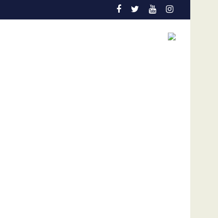
etección temprana es la gran aliada para salvar vidas
Admisión de culpa