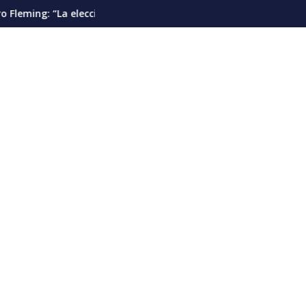
antes”
ción presidencial debería pautarse para diciembre de 2028”
Cáncer de pulmón en Venezuela: la d