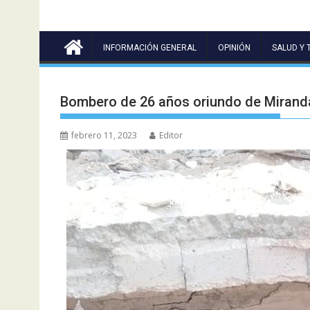
INFORMACIÓN GENERAL
OPINIÓN
SALUD Y 
Bombero de 26 años oriundo de Miranda 
febrero 11, 2023
Editor