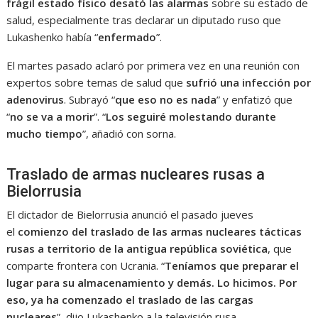
frágil estado físico desató las alarmas
sobre su estado de
salud, especialmente tras declarar un diputado ruso que
Lukashenko había “
enfermado
”.
El martes pasado aclaró por primera vez en una reunión con
expertos sobre temas de salud que
sufrió una infección por
adenovirus
. Subrayó “
que eso no es nada
” y enfatizó que
“
no se va a morir
”. “
Los seguiré molestando durante
mucho tiempo
”, añadió con sorna.
Traslado de armas nucleares rusas a
Bielorrusia
El dictador de Bielorrusia anunció el pasado jueves
el
comienzo del traslado de las armas nucleares tácticas
rusas a territorio de la antigua república soviética
, que
comparte frontera con Ucrania. “
Teníamos que preparar el
lugar para su almacenamiento y demás. Lo hicimos. Por
eso, ya ha comenzado el traslado de las cargas
nucleares
”, dijo Lukashenko a la televisión rusa.