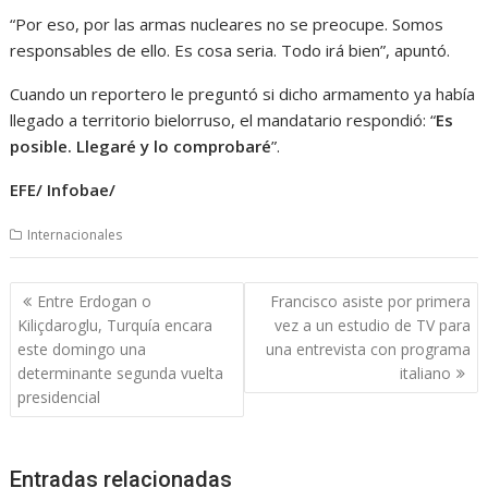
“Por eso, por las armas nucleares no se preocupe. Somos
responsables de ello. Es cosa seria. Todo irá bien”, apuntó.
Cuando un reportero le preguntó si dicho armamento ya había
llegado a territorio bielorruso, el mandatario respondió: “
Es
posible. Llegaré y lo comprobaré
”.
EFE/ Infobae/
Internacionales
Navegación
Entre Erdogan o
Francisco asiste por primera
de
Kiliçdaroglu, Turquía encara
vez a un estudio de TV para
entradas
este domingo una
una entrevista con programa
determinante segunda vuelta
italiano
presidencial
Entradas relacionadas