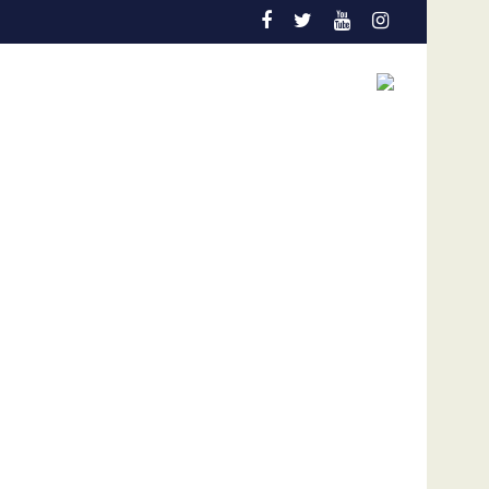
ños
n el Colo Colo de Chile
Gobierno y oposición de Venezuela instalan un pro