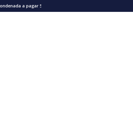
 en la actual coyuntura
llones de dólares por afectaciones a la salud mental de los ni
Vozinha genera furor en su presentación e