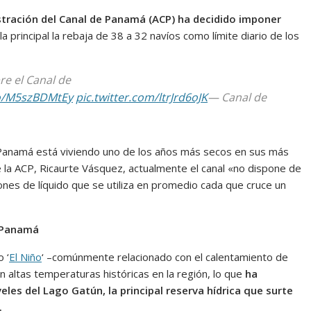
stración del Canal de Panamá (ACP) ha decidido imponer
 la principal la rebaja de 38 a 32 navíos como límite diario de los
e el Canal de
co/M5szBDMtEy
pic.twitter.com/ltrJrd6oJK
— Canal de
e Panamá está viviendo uno de los años más secos en sus más
e la ACP, Ricaurte Vásquez, actualmente el canal «no dispone de
ones de líquido que se utiliza en promedio cada que cruce un
de Panamá
 ‘
El Niño
‘ –comúnmente relacionado con el calentamiento de
n altas temperaturas históricas en la región, lo que
ha
les del Lago Gatún, la principal reserva hídrica que surte
.