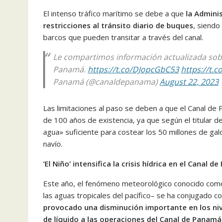
El intenso tráfico marítimo se debe a que
la Admini
restricciones al tránsito diario de buques
, siendo
barcos que pueden transitar a través del canal.
Le compartimos información actualizada sobr
Panamá.
https://t.co/DJopcGbC53
https://t.
Panamá (@canaldepanama)
August 22, 2023
Las limitaciones al paso se deben a que el Canal d
de 100 años de existencia, ya que según el titular d
agua» suficiente para costear los 50 millones de gal
navío.
‘El Niño’ intensifica la crisis hídrica en el Canal 
Este año, el fenómeno meteorológico conocido como
las aguas tropicales del pacífico– se ha conjugado co
provocado una disminución importante en los nive
de líquido a las operaciones del Canal de Panamá