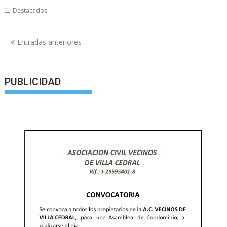
Destacados
Navegación
Entradas anteriores
de
entradas
PUBLICIDAD