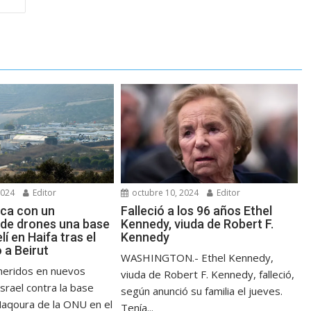
2024
Editor
octubre 10, 2024
Editor
aca con un
Falleció a los 96 años Ethel
de drones una base
Kennedy, viuda de Robert F.
elí en Haifa tras el
Kennedy
a Beirut
WASHINGTON.- Ethel Kennedy,
 heridos en nuevos
viuda de Robert F. Kennedy, falleció,
srael contra la base
según anunció su familia el jueves.
 Naqoura de la ONU en el
Tenía...