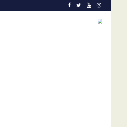
ntran desaparecidas en La Guaira, según gobernador de la enti
Países de América condenan plan de los Ortega