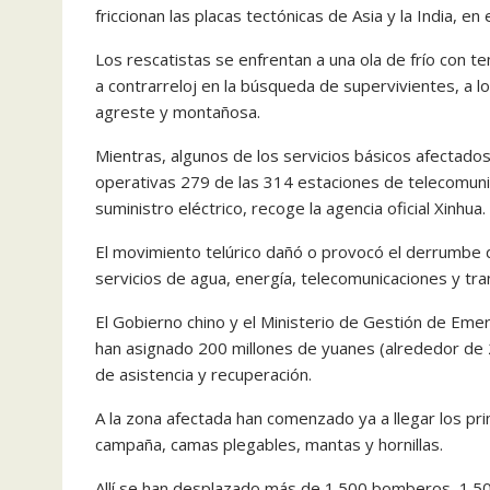
friccionan las placas tectónicas de Asia y la India, en 
Los rescatistas se enfrentan a una ola de frío con 
a contrarreloj en la búsqueda de supervivientes, a l
agreste y montañosa.
Mientras, algunos de los servicios básicos afectado
operativas 279 de las 314 estaciones de telecomuni
suministro eléctrico, recoge la agencia oficial Xinhua.
El movimiento telúrico dañó o provocó el derrumbe d
servicios de agua, energía, telecomunicaciones y tr
El Gobierno chino y el Ministerio de Gestión de Emer
han asignado 200 millones de yuanes (alrededor de 2
de asistencia y recuperación.
A la zona afectada han comenzado ya a llegar los pr
campaña, camas plegables, mantas y hornillas.
Allí se han desplazado más de 1.500 bomberos, 1.500