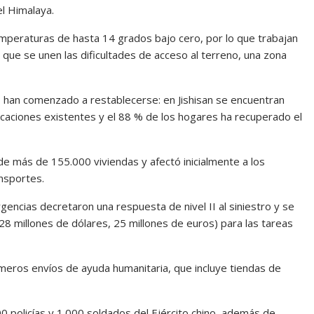
el Himalaya.
temperaturas de hasta 14 grados bajo cero, por lo que trabajan
o que se unen las dificultades de acceso al terreno, una zona
s han comenzado a restablecerse: en Jishisan se encuentran
caciones existentes y el 88 % de los hogares ha recuperado el
e más de 155.000 viviendas y afectó inicialmente a los
ansportes.
gencias decretaron una respuesta de nivel II al siniestro y se
8 millones de dólares, 25 millones de euros) para las tareas
imeros envíos de ayuda humanitaria, que incluye tiendas de
 policías y 1.000 soldados del Ejército chino, además de