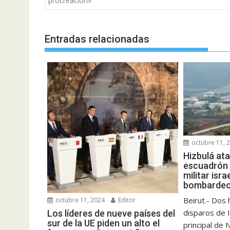
entradas
procreación»
Entradas relacionadas
octubre 11, 
Hizbulá at
escuadrón 
militar isra
bombardeo 
Beirut.- Dos
octubre 11, 2024
Editor
disparos de I
Los líderes de nueve países del
sur de la UE piden un alto el
principal de