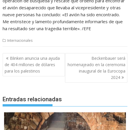
operación de búsqueda y rescate que ordenó para encontrar
el avión desaparecido que llevaba al vicepresidente y otras
nueve personas ha concluido: «El avión ha sido encontrado.
Me entristece y lamento profundamente informarles de que
ha resultado ser una tragedia terrible». /EFE
Internacionales
Navegación
Blinken anuncia una ayuda
Beckenbauer será
de
de 404 millones de dólares
homenajeado en la ceremonia
entradas
para los palestinos
inaugural de la Eurocopa
2024
Entradas relacionadas