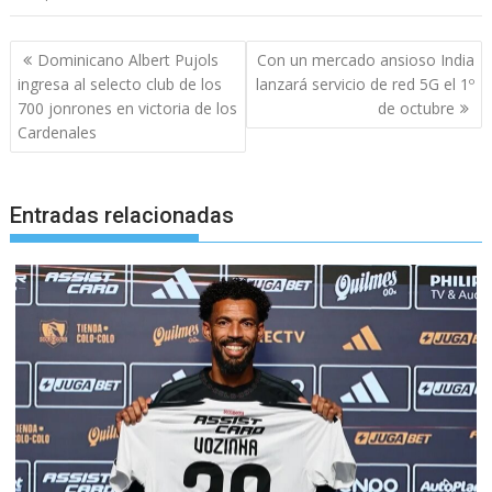
Navegación
Dominicano Albert Pujols
Con un mercado ansioso India
de
ingresa al selecto club de los
lanzará servicio de red 5G el 1º
entradas
700 jonrones en victoria de los
de octubre
Cardenales
Entradas relacionadas