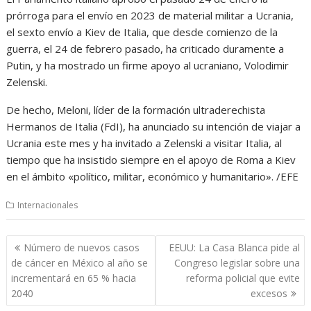
prórroga para el envío en 2023 de material militar a Ucrania,
el sexto envío a Kiev de Italia, que desde comienzo de la
guerra, el 24 de febrero pasado, ha criticado duramente a
Putin, y ha mostrado un firme apoyo al ucraniano, Volodimir
Zelenski.
De hecho, Meloni, líder de la formación ultraderechista
Hermanos de Italia (FdI), ha anunciado su intención de viajar a
Ucrania este mes y ha invitado a Zelenski a visitar Italia, al
tiempo que ha insistido siempre en el apoyo de Roma a Kiev
en el ámbito «político, militar, económico y humanitario». /EFE
Internacionales
Navegación
Número de nuevos casos
EEUU: La Casa Blanca pide al
de
de cáncer en México al año se
Congreso legislar sobre una
entradas
incrementará en 65 % hacia
reforma policial que evite
2040
excesos