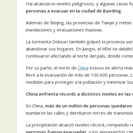
Hai alcanzaron niveles peligrosos, y algunas casas f
personas a evacuar en la ciudad de Baoding
.
Además de Beijing, las provincias de Tianjin y Hebei
inundaciones y evacuaciones masivas.
La tormenta Doksuri también golpeó la provincia sur
abandonar sus hogares. En Jiangxi, el tifón se debili
continuaron afectando al norte del país, donde comen
Por su parte, el norte de
China
estuvo en alerta máxi
llevó a la evacuación de más de 100.000 personas. 
medidas para proteger a la población y minimizar lo
China enfrenta récords a distintos niveles en la
En China,
más de un millón de personas quedaron s
inundaron las calles y derribaron torres de transmisió
La precipitación alcanzó niveles récord, rompiendo 
personas fueron evacuadas
, y los aeropuertos ca