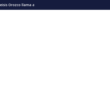
nidad nacional y advierte sobre riesgos de divisiones en la act
Meta es condenada a pagar 567 millones de 