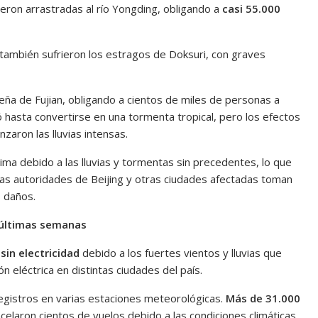
ueron arrastradas al río Yongding, obligando a
casi 55.000
 también sufrieron los estragos de Doksuri, con graves
eña de Fujian, obligando a cientos de miles de personas a
tó hasta convertirse en una tormenta tropical, pero los efectos
zaron las lluvias intensas.
ma debido a las lluvias y tormentas sin precedentes, lo que
Las autoridades de Beijing y otras ciudades afectadas toman
s daños.
s últimas semanas
in electricidad
debido a los fuertes vientos y lluvias que
n eléctrica en distintas ciudades del país.
registros en varias estaciones meteorológicas.
Más de 31.000
ncelaron cientos de vuelos debido a las condiciones climáticas