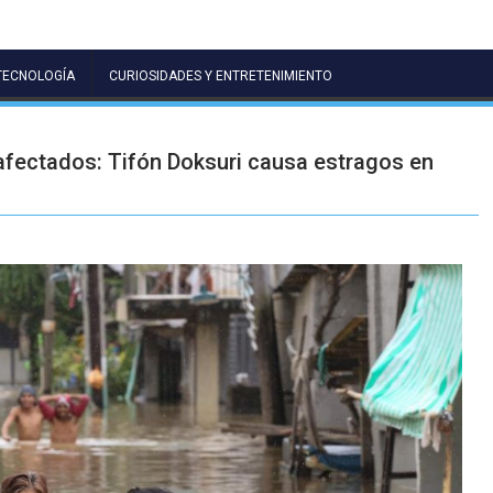
TECNOLOGÍA
CURIOSIDADES Y ENTRETENIMIENTO
fectados: Tifón Doksuri causa estragos en