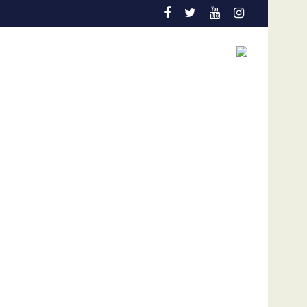
ual coyuntura
dólares por afectaciones a la salud mental de los niños
Vozinha genera furor en su presentación en el Colo C