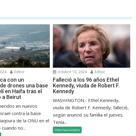
2024
Editor
octubre 10, 2024
Editor
aca con un
Falleció a los 96 años Ethel
de drones una base
Kennedy, viuda de Robert F.
elí en Haifa tras el
Kennedy
a Beirut
WASHINGTON.- Ethel Kennedy,
 heridos en nuevos
viuda de Robert F. Kennedy, falleció,
srael contra la base
según anunció su familia el jueves.
 Naqoura de la ONU en el
Tenía...
 cuando no...
Internacionales