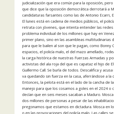
judicialización que era común para la oposición, per
que dice que la oposición democrática derrotará a Ma
candidaturas farsantes como las de Antonio Ecarri, E
El lunes está en cadena de medios públicos, el poli
retrata con jóvenes, que intenta entender las redes
problema individual de los millones que hay en Venez
primer plano, sino en las asambleas multitudinarias 
para que le bailen al son que le pagan, como Bonny 
espacios, el policía malo, el del mazo amellado, ro
la carga histórica de nuestras Fuerzas Armadas y po
activistas del ala roja del que es capataz el hijo de E
Guillermo Call. Se burla de todos. Descalifica y acu
va quedando sin fuerza en la casa, aferrándose a la 
Entonces, la pelota está en el lado de la cancha de 
manejo para que los cosamos a goles en el 2024 o c
decían que en seis meses sacaban a Maduro. Mosca co
dos millones de personas a pesar de las inhabilitaci
pregonamos que estamos en dictadura. Mosca en los 
o en las provocaciones del policía malo. Las calles 