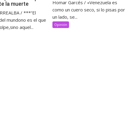
Homar Garcés / «Venezuela es
te la muerte
como un cuero seco, si lo pisas por
REALBA / ***“El
un lado, se...
del mundono es el que
Opinión
lpe,sino aquel...