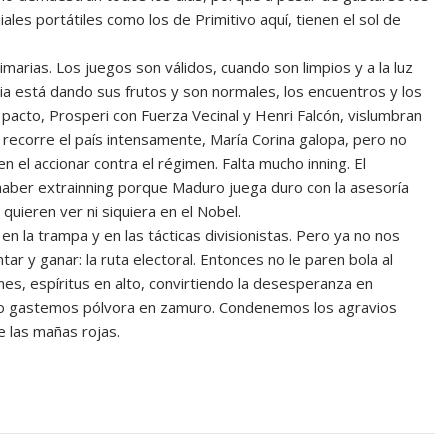
les portátiles como los de Primitivo aquí, tienen el sol de
marias. Los juegos son válidos, cuando son limpios y a la luz
ria está dando sus frutos y son normales, los encuentros y los
pacto, Prosperi con Fuerza Vecinal y Henri Falcón, vislumbran
 recorre el país intensamente, María Corina galopa, pero no
 el accionar contra el régimen. Falta mucho inning. El
haber extrainning porque Maduro juega duro con la asesoría
quieren ver ni siquiera en el Nobel.
en la trampa y en las tácticas divisionistas. Pero ya no nos
r y ganar: la ruta electoral. Entonces no le paren bola al
es, espíritus en alto, convirtiendo la desesperanza en
 No gastemos pólvora en zamuro. Condenemos los agravios
 las mañas rojas.