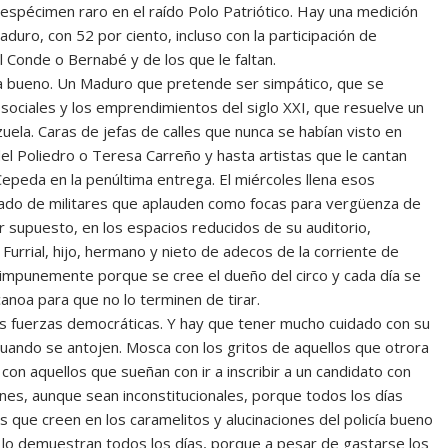
o espécimen raro en el raído Polo Patriótico. Hay una medición
duro, con 52 por ciento, incluso con la participación de
l Conde o Bernabé y de los que le faltan.
cía bueno. Un Maduro que pretende ser simpático, que se
 sociales y los emprendimientos del siglo XXI, que resuelve un
uela. Caras de jefas de calles que nunca se habían visto en
del Poliedro o Teresa Carreño y hasta artistas que le cantan
Cepeda en la penúltima entrega. El miércoles llena esos
deado de militares que aplauden como focas para vergüenza de
r supuesto, en los espacios reducidos de su auditorio,
l Furrial, hijo, hermano y nieto de adecos de la corriente de
sa impunemente porque se cree el dueño del circo y cada día se
canoa para que no lo terminen de tirar.
las fuerzas democráticas. Y hay que tener mucho cuidado con su
uando se antojen. Mosca con los gritos de aquellos que otrora
n aquellos que sueñan con ir a inscribir a un candidato con
ones, aunque sean inconstitucionales, porque todos los días
que creen en los caramelitos y alucinaciones del policía bueno
se lo demuestran todos los días, porque a pesar de gastarse los