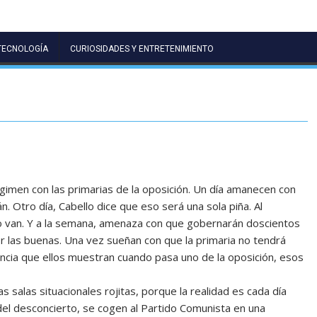
TECNOLOGÍA
CURIOSIDADES Y ENTRETENIMIENTO
égimen con las primarias de la oposición. Un día amanecen con
n. Otro día, Cabello dice que eso será una sola piña. Al
no van. Y a la semana, amenaza con que gobernarán doscientos
or las buenas. Una vez sueñan con que la primaria no tendrá
olencia que ellos muestran cuando pasa uno de la oposición, esos
s salas situacionales rojitas, porque la realidad es cada día
l desconcierto, se cogen al Partido Comunista en una