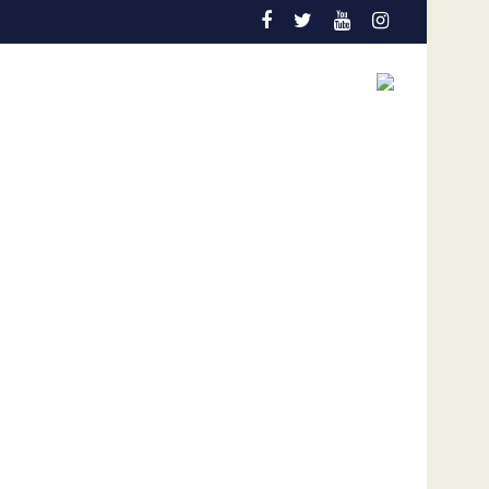
álogo sin liberación de presos políticos y advierte riesgo de “pr
La Montserratina resalta el valor de la proteína en