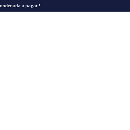
a actual coyuntura
s de dólares por afectaciones a la salud mental de los niños
Vozinha genera furor en su presentación en el 